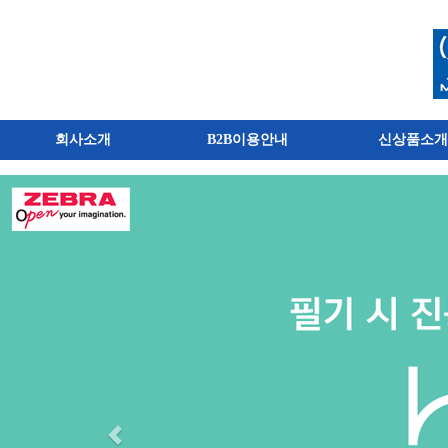
회사소개
B2B이용안내
신상품소개
취급브랜드
주요고객사
오시는길
인사말
시그맨B2B소개
신규거래안내
신상품